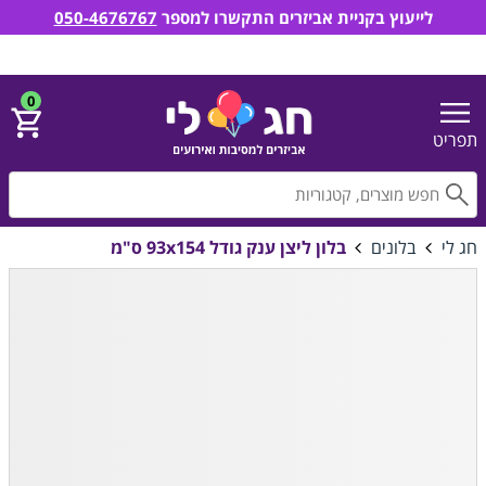
לייעוץ בקניית אביזרים התקשרו למספר
050-4676767
חג לי אביזרים למסיבות ואירועים
הירשם
התחבר
0
תפריט
חפ
חג לי
בלונים
בלון ליצן ענק גודל 93x154 ס"מ