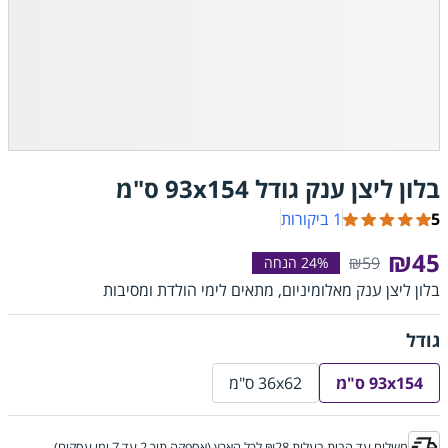
בלון ליצן ענק גודל 93x154 ס"מ
5
1 ביקורות
₪45
₪59
בלון ליצן ענק מאלומיניום, מתאים לימי הולדת ומסיבות
גודל
93x154 ס"מ
36x62 ס"מ
משלוח עד הבית בעלות ₪28 לכל הארץ (אספקה תוך 2 עד 7 ימי עסקים)