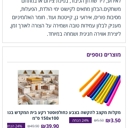
לאירוע, ליד שולחן הכיבוד, בפינת צילום או במתחם
משחקים.הבלון מתאים לקישוט ימי הולדת, הפעלות,
מסיבות פורים, אירועי גן, קייטנות ועוד. חומר האלומיניום
מעניק לבלון עמידות טובה ושמירה על הצורה לאורך זמן,
ליצירת אווירה חגיגית ושמחה במיוחד.
מוצרים נוספים
מקלות מקצב להקשה בצבע כחול
פוסטר רקע בית המקדש בגודל
150x100 ס"מ
₪3.50
₪5.50
₪39.90
₪49.90