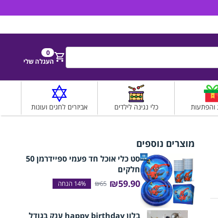
הירשם
התחבר
0
חפש
העגלה שלי
 והפתעות
כלי נגינה לילדים
אביזרים לחגים ועונות
מוצרים נוספים
סט כלי אוכל חד פעמי ספיידרמן 50
חלקים
₪59.90
₪65
בלון happy birthday ענק בגודל