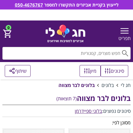
לייעוץ בקניית אביזרים התקשרו למספר
050-4676767
חג לי אביזרים למסיבות ואירועים
הירשם
התחבר
0
תפריט
חפ
סינונים
מיון
שיתוף
חג לי
בלונים
בלונים לבר מצווה
בלונים לבר מצווה
(7 תוצאות)
סינונים נפוצים:
בלוני ספיידרמן
מסונן לפי: