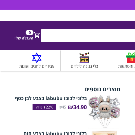
הירשם
התחבר
0
חפש
העגלה שלי
 והפתעות
כלי נגינה לילדים
אביזרים לחגים ועונות
מוצרים נוספים
בלוני לבובו labubu בצבע לבן כסף
₪34.90
₪45
בלוני לבובו labubu בצבע חום