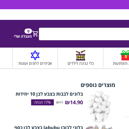
הירשם
התחבר
0
חפש
העגלה שלי
 והפתעות
כלי נגינה לילדים
אביזרים לחגים ועונות
מוצרים נוספים
בלונים לבבות בצבע לבן 10 יחידות
₪14.90
₪17
בלוני לבובו labubu בצבע לבן כסף