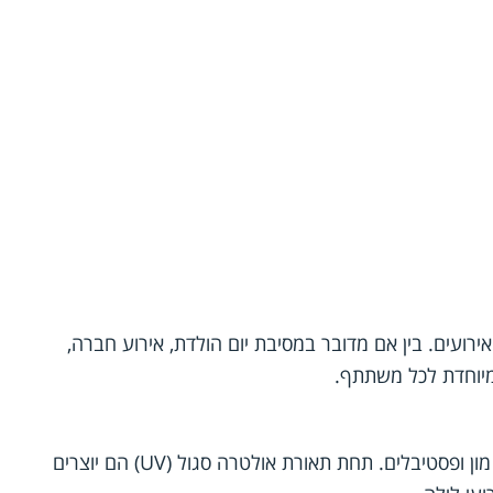
אירועים. בין אם מדובר במסיבת יום הולדת, אירוע חברה,
 מיוחדת לכל משתתף.
כובעים זוהרים הם בחירה פופולרית במיוחד במסיבות טבע, מסיבות טראנס, מסיבות פול מון ופסטיבלים. תחת תאורת אולטרה סגול (UV) הם יוצרים