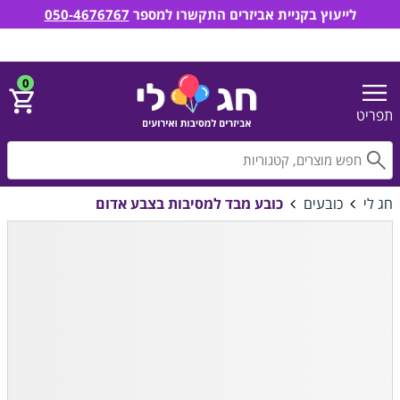
לייעוץ בקניית אביזרים התקשרו למספר
050-4676767
חג לי אביזרים למסיבות ואירועים
הירשם
התחבר
0
תפריט
חפ
חג לי
כובעים
כובע מבד למסיבות בצבע אדום