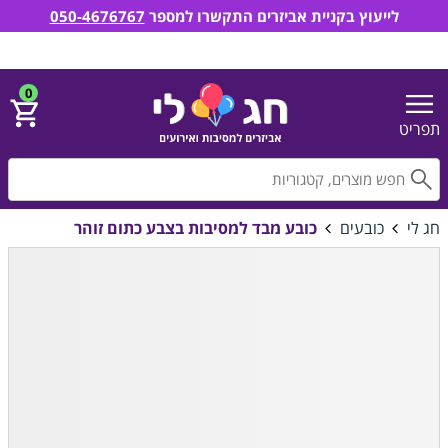
לייעוץ בקניית אביזרים התקשרו למספר
050-4676767
חג לי אביזרים למסיבות ואירועים
הירשם
התחבר
0
תפריט
חפ
חג לי
כובעים
כובע מבד למסיבות בצבע כתום זוהר