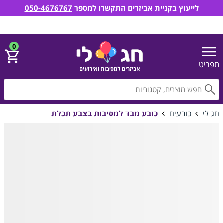
לייעוץ בקניית אביזרים התקשרו למספר
050-4676767
חג לי אביזרים למסיבות ואירועים
הירשם
התחבר
0
תפריט
חפ
חג לי
כובעים
כובע מבד למסיבות בצבע תכלת