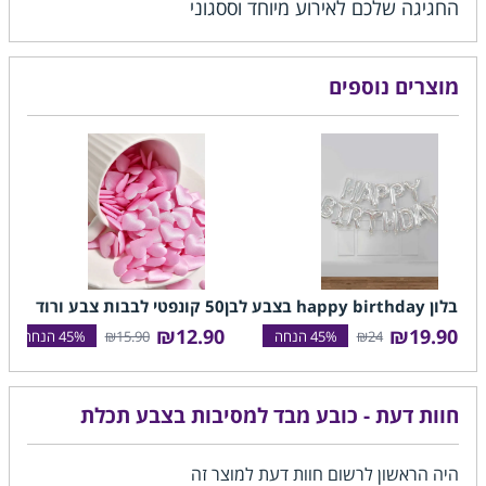
החגיגה שלכם לאירוע מיוחד וססגוני
מוצרים נוספים
בלון happy birthday בצבע לבן
50 קונפטי לבבות צבע ורוד
מט
צה
₪12.90
₪19.90
₪15.90
₪24
0
חוות דעת - כובע מבד למסיבות בצבע תכלת
היה הראשון לרשום חוות דעת למוצר זה