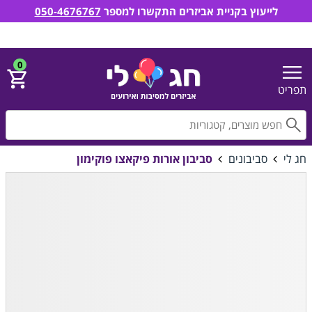
לייעוץ בקניית אביזרים התקשרו למספר
050-4676767
חג לי אביזרים למסיבות ואירועים
הירשם
התחבר
0
תפריט
חפ
חג לי
סביבונים
סביבון אורות פיקאצו פוקימון