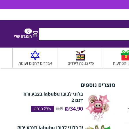
הירשם
התחבר
0
חפש
העגלה שלי
 והפתעות
כלי נגינה לילדים
אביזרים לחגים ועונות
מוצרים נוספים
בלוני לבובו labubu בצבע ורוד
דגם 2
₪34.90
₪45
1 צלחות קטנות, 10
זר בלוני לבובו labubu בצבע ירוק