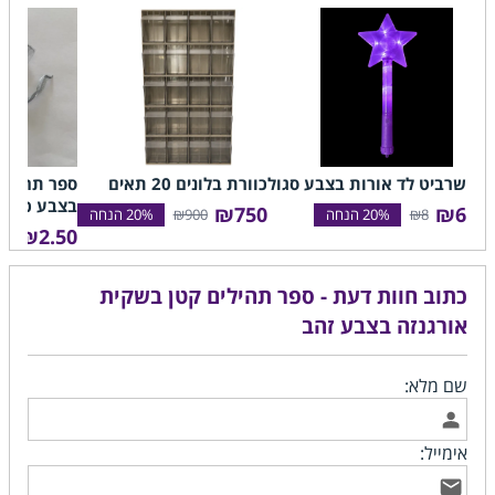
שרביט לד אורות בצבע סגול
כוורת בלונים 20 תאים
ספר תהילים
בצבע כסף
₪750
₪6
₪900
₪8
₪2.50
₪3
כתוב חוות דעת - ספר תהילים קטן בשקית
אורגנזה בצבע זהב
שם מלא:
אימייל: