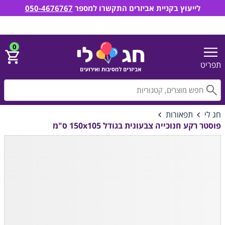
לייעוץ בקניית אביזרים התקשרו למספר
050-4676767
חג לי אביזרים למסיבות ואירועים
הירשם
התחבר
0
תפריט
חפ
חג לי
תפאורות
פוסטר רקע חנוכייה צבעונית בגודל 150x105 ס"מ