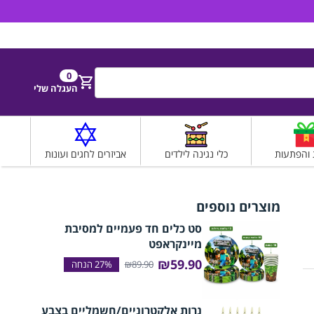
הירשם
התחבר
0
חפש
העגלה שלי
 והפתעות
כלי נגינה לילדים
אביזרים לחגים ועונות
מוצרים נוספים
סט כלים חד פעמיים למסיבת
מיינקראפט
₪59.90
₪89.90
נרות אלקטרוניים/חשמליים בצבע