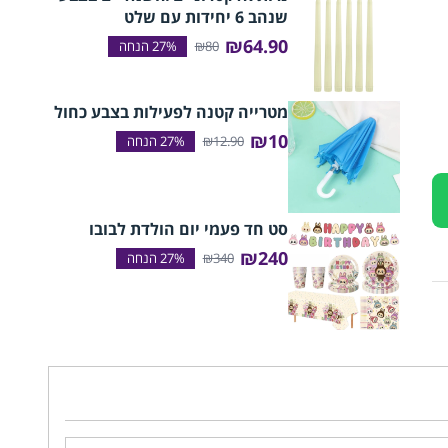
שנהב 6 יחידות עם שלט
₪64.90
₪80
מטרייה קטנה לפעילות בצבע כחול
₪10
₪12.90
סט חד פעמי יום הולדת לבובו
₪240
₪340