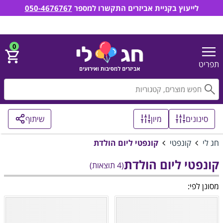
לייעוץ בקניית אביזרים התקשרו למספר
050-4676767
חג לי אביזרים למסיבות ואירועים
הירשם
התחבר
0
תפריט
חפ
סינונים
מיון
שיתוף
חג לי
קונפטי
קונפטי ליום הולדת
קונפטי ליום הולדת
(4 תוצאות)
מסונן לפי: