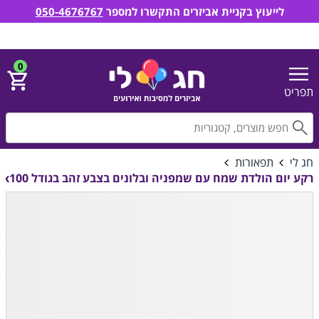
לייעוץ בקניית אביזרים התקשרו למספר
050-4676767
חג לי אביזרים למסיבות ואירועים
הירשם
התחבר
0
תפריט
חפ
חג לי
תפאורות
רקע יום הולדת שמח עם שמפניה ובלונים בצבע זהב בגודל 150x100 ס"מ