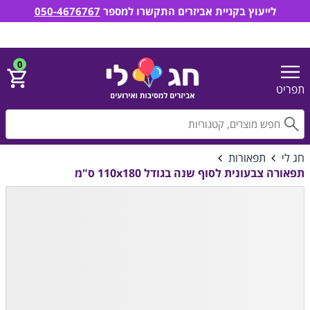
לייעוץ בקניית אביזרים התקשרו למספר
050-4676767
חג לי אביזרים למסיבות ואירועים
הירשם
התחבר
0
תפריט
חפ
חג לי
תפאורות
תפאורה צבעונית לסוף שנה בגודל 110x180 ס"מ