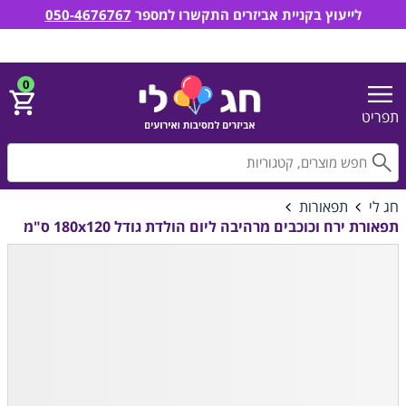
לייעוץ בקניית אביזרים התקשרו למספר
050-4676767
חג לי אביזרים למסיבות ואירועים
הירשם
התחבר
0
תפריט
חפ
חג לי
תפאורות
תפאורת ירח וכוכבים מרהיבה ליום הולדת גודל 180x120 ס"מ