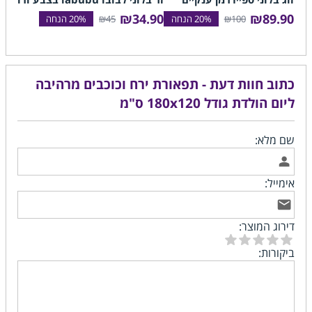
₪34.90
₪89.90
₪45
₪100
ס"מ
90
כתוב חוות דעת - תפאורת ירח וכוכבים מרהיבה
ליום הולדת גודל 180x120 ס"מ
שם מלא:
אימייל:
דירוג המוצר:
ביקורות: