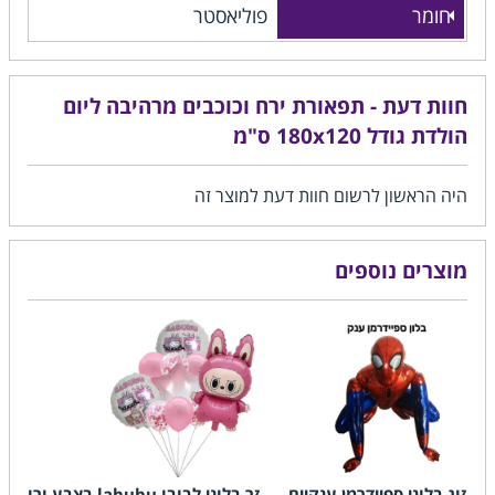
חומר
פוליאסטר
חוות דעת - תפאורת ירח וכוכבים מרהיבה ליום
הולדת גודל 180x120 ס"מ
היה הראשון לרשום חוות דעת למוצר זה
מוצרים נוספים
זוג בלוני ספיידרמן ענקיים
זר בלוני לבובו labubu בצבע ורוד
רקע